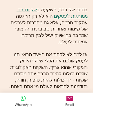
בסופו של דבר, השקעה ב
שקיות בד 
ממותגות לעסקים
 היא לא רק החלטה 
עסקית חכמה, אלא גם מחויבות לערכים 
של קיימות ואחריות סביבתית. זה מוצר 
שמחבר בין שיווק יעיל לבין תרומה 
אמיתית לעולם.
אז למה לא לקחת את הצעד הבא? תנו 
לעסק שלכם את הכלי שיווקי הירוק 
והמקורי שהוא צריך. השקיות האקולוגיות 
שלכם יכולות להיות הרבה יותר מסתם 
שקיות - הן יכולות להיות סיפור, חוויה, 
והזדמנות להראות לעולם מי אתם באמת.
התחילו לעצב היום, ותראו איך השקיות 
WhatsApp
Email
שלכם הופכות לנקודת מפגש בין איכות, 
אסתטיקה וערכים. זה הזמן להפוך את 
השקיות שלכם לכלי שיווקי מנצח, שמדבר 
בשפה של העתיד.