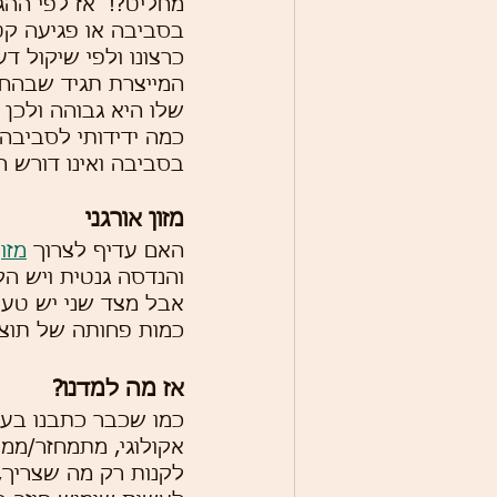
מחליט?!  אז לפי ההג
בסביבה או פגיעה קט
כרצונו ולפי שיקול ד
המייצרת תגיד שבהחל
שלו היא גבוהה ולכן 
כמה ידידותי לסביבה 
בסביבה ואינו דורש ה
מזון אורגני
האם עדיף לצרוך 
מזון
והנדסה גנטית ויש ה
אבל מצד שני יש טענה
כמות פחותה של תוצרת
אז מה למדנו?
כמו שכבר כתבנו בעב
אקולוגי, מתמחזר/ממוח
לקנות רק מה שצריך,