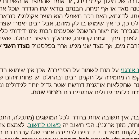
דרה של מילון קיימברידג', זה אומר שהמוצר או השירות 
נה מאד או אף זניחה. הבנתם בודאי שזו הגדרה שכל אח
עתו. לדוגמא, האם רכב חשמלי הוא מוצר אקולוגי? כנרא
ט כן, כי אין שימוש בדלק מזהם, אבל רבים יאמרו שצר
מגבירה את ייצור החשמל שפעמים רבות אינו ידידותי כל
לצורך מזון דוגמת קטניות, שתהליך הייצור בהחלט שאינו
רבה מים, אך מצד שני מגיע ארוז בפלסטיק 
מצדו השני ש
 אורגני
 על מנת לשמור על הסביבה? אכן אין שימוש בדש
קפדה מחמירה על תקנים רבים ובהחלט יש פחות זיהום ש
 שחקלאות אורגנית דורשת שטח גדול יותר לגידולים וב
 כלומר גידולים אורגניים הם 
בזבזני שטח.
ר, אין תשובה אחת ברורה לכל המושגים (מתכלה, התכלו
זר, מזון ארוגני). הכי חשוב זה 
פשוט לחשוב
. לצמצם צר
 לקנות מוצרים ידידותיים לסביבה אחרי שלדעתכם הם ב