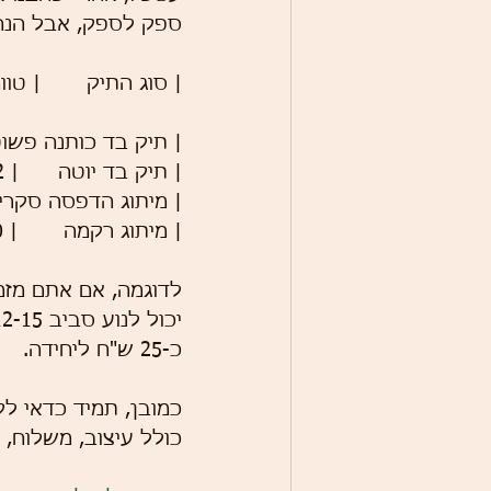
ספק לספק, אבל הנה 
| סוג התיק       | טוו
| תיק בד כותנה פשוט | 8 - 15                       | תלוי בגודל ובמשקל
| תיק בד יוטה      | 12 - 25                      | עמידה ויוקרתית יותר         |
| מיתוג הדפסה סקרין | 3 - 8                        | תלוי בכמות הצבעים
| מיתוג רקמה       | 10 - 20                      | מתאים למיתוג יוקרתי         |
כ-25 ש"ח ליחידה.
כמובן, תמיד כדאי ל
כולל עיצוב, משלוח, ד