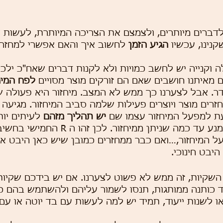
דברים מיותרים, ולצמצם את הצריכה המיותרת, לעשות ש
נינו, עכשיו 
הגיע הזמן
 לחשוב איך והאם אפשרי למחזר 
ה וקנייה יש לחשב כמויות ולא לקנות דברים שאח"כ ילכו
ם מאיתנו חושבים שאם הם זורקים מוצר מסויים 
לפח המיח
. אבל לצערנו כך ממש לא המצב. מיחזור היא פעולה ש
זרים מוצר ויוצרים פעילות שלמה סביב המיחזור. מגיעה
עת למפעל המיחזור עצמו שם 
יש תהליך מזהם
 לעיתים יות
פחות. לכן חשוב להימנע עד כמה שניתן ממיחזור. ל
על המיחזור,…ואם כבר ממחזרים כמובן שיש כאן היבט אקו
היבט חינוכי.
שקיות, זה ממש לא פשוט לצערנו. אם יש בידכם שקיות א
ד כותנה ממותגות, תנסו לשמור עליהם ולהשתמש בהם כ
ו לשנות ייעוד, תמיד יש למה לעשות עם בד יוטה או עם 