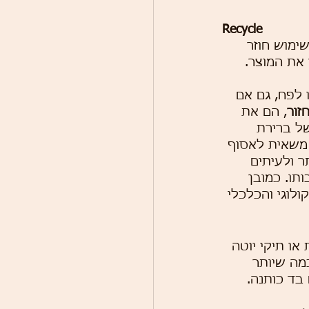
Recycle
ימוש חוזר 
את המוצר. 
 לפח, גם אם 
זור
, הם את 
ל ברירת 
 משאית לאסוף 
ר ולעיתים 
כן זהו ה R החמישי בחשיבותו. כמובן 
לוגי והכלכלי 
ו תיקי יוטה 
מה שיותר 
בד כותנה. 