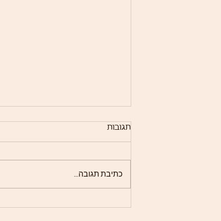
תגובות
כתיבת תגובה...
חמשת כללי היסוד, והפעם
"לשנות ייעוד" והקשר לשקיות